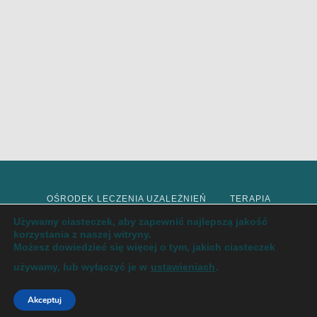
OŚRODEK LECZENIA UZALEŻNIEŃ
TERAPIA
Używamy ciasteczek, aby zapewnić najlepszą jakość
korzystania z naszej witryny.
DETOKS
INTERWENCJA KRYZYSOWA
Możesz dowiedzieć się więcej o tym, jakich ciasteczek
używamy, lub wyłączyć je w
ustawieniach
.
LECZENIE UZALEŻNIEŃ
ODTRUCIE
ODWYK
Akceptuj
PSYCHODIETETYKA
O NAS
BLOG