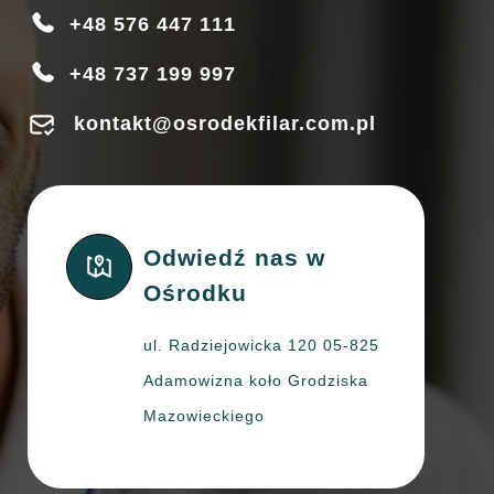
+48 576 447 111
+48 737 199 997
kontakt@osrodekfilar.com.pl
Odwiedź nas w
Ośrodku
ul. Radziejowicka 120 05-825
Adamowizna koło Grodziska
Mazowieckiego