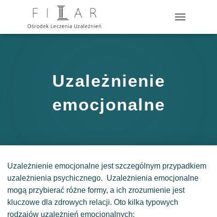
?>
P
R
Z
E
Ł
Ą
Uzależnienie
C
Z
N
emocjonalne
A
W
I
G
A
C
J
Uzależnienie emocjonalne jest szczególnym przypadkiem
Ę
uzależnienia psychicznego. Uzależnienia emocjonalne
mogą przybierać różne formy, a ich zrozumienie jest
kluczowe dla zdrowych relacji. Oto kilka typowych
rodzajów uzależnień emocjonalnych: