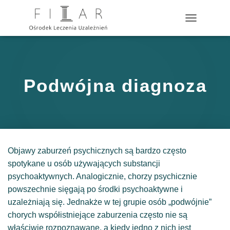
?>
P
R
Z
E
Ł
Ą
Podwójna diagnoza
C
Z
N
A
W
I
G
Objawy zaburzeń psychicznych są bardzo często
A
C
spotykane u osób używających substancji
J
psychoaktywnych. Analogicznie, chorzy psychicznie
Ę
powszechnie sięgają po środki psychoaktywne i
uzależniają się. Jednakże w tej grupie osób „podwójnie”
chorych współistniejące zaburzenia często nie są
właściwie rozpoznawane, a kiedy jedno z nich jest