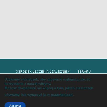
OŚRODEK LECZENIA UZALEŻNIEŃ
TERAPIA
Używamy ciasteczek, aby zapewnić najlepszą jakość
korzystania z naszej witryny.
DETOKS
INTERWENCJA KRYZYSOWA
Możesz dowiedzieć się więcej o tym, jakich ciasteczek
używamy, lub wyłączyć je w
ustawieniach
.
LECZENIE UZALEŻNIEŃ
ODTRUCIE
ODWYK
Akceptuj
PSYCHODIETETYKA
O NAS
BLOG