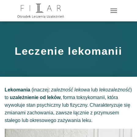
?>
P
R
Z
E
Ł
Ą
Leczenie lekomanii
C
Z
N
A
W
I
G
Lekomania
(inaczej:
zależność lekowa
lub
lekozależność
)
A
C
to
uzależnienie od leków
, forma toksykomanii, która
J
wywołuje stan psychiczny lub fizyczny. Charakteryzuje się
Ę
zmianami zachowania, zawsze łącznie z przymusem
stałego lub okresowego zażywania leku.