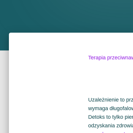
Terapia przeciwna
Uzależnienie to pr
wymaga długofalow
Detoks to tylko pi
odzyskania zdrowi