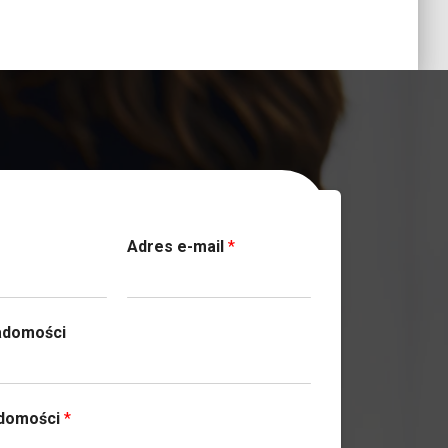
ktuj się z nami
Adres e-mail
*
adomości
adomości
*