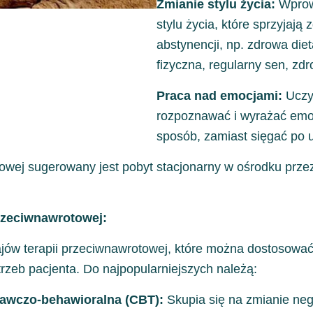
Zmianie stylu życia:
Wprow
stylu życia, które sprzyjają 
abstynencji, np. zdrowa die
fizyczna, regularny sen, zdr
Praca nad emocjami:
Uczy
rozpoznawać i wyrażać emo
sposób, zamiast sięgać po 
otowej sugerowany jest pobyt stacjonarny w ośrodku pr
przeciwnawrotowej:
zajów terapii przeciwnawrotowej, które można dostosowa
rzeb pacjenta. Do najpopularniejszych należą:
nawczo-behawioralna (CBT):
Skupia się na zmianie neg