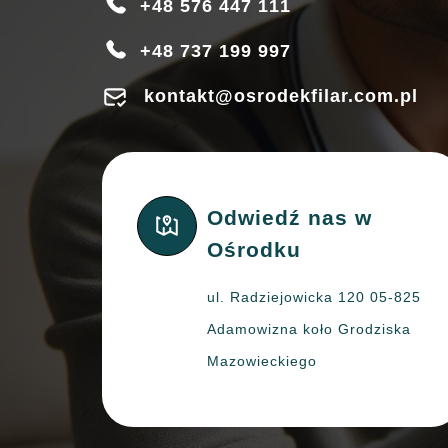
+48 576 447 111
+48 737 199 997
kontakt@osrodekfilar.com.pl
Odwiedź nas w
Ośrodku
ul. Radziejowicka 120 05-825
Adamowizna koło Grodziska
Mazowieckiego