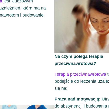
a
jest kluczowym
uzależnień, która ma na
 nawrotom i budowanie
.
Na czym polega terapia
przeciwnawrotowa?
Terapia przeciwnawrotowa
t
podejście do leczenia uzale
się na:
Praca nad motywacją:
Utr
do abstynencji i budowani