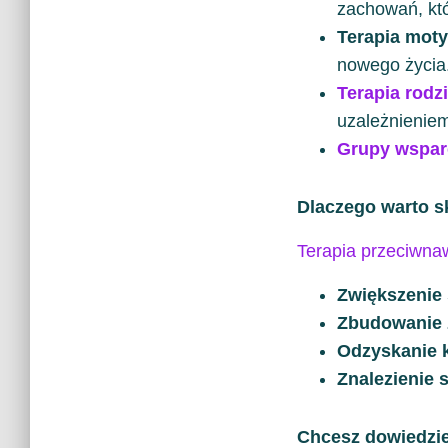
zachowań, kt
Terapia moty
nowego życia
Terapia rodz
uzależnienie
Grupy wspar
Dlaczego warto s
Terapia przeciwna
Zwiększenie 
Zbudowanie z
Odzyskanie k
Znalezienie 
Chcesz dowiedzie