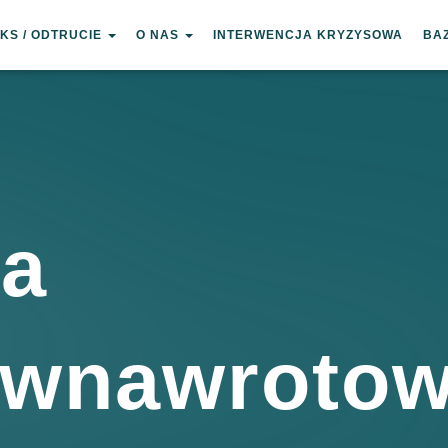
KS / ODTRUCIE
O NAS
INTERWENCJA KRYZYSOWA
BA
ia
iwnawroto