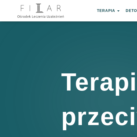
?>
TERAPIA
DETO
Terap
przec