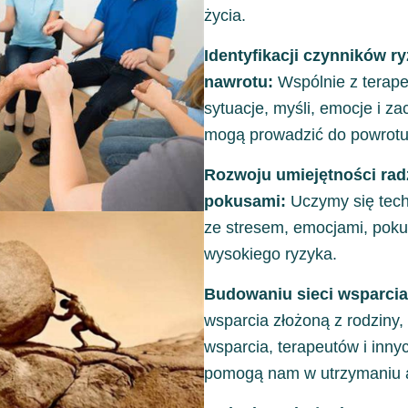
życia.
Identyfikacji czynników r
nawrotu:
Wspólnie z terape
sytuacje, myśli, emocje i za
mogą prowadzić do powrotu
Rozwoju umiejętności rad
pokusami:
Uczymy się tech
ze stresem, emocjami, poku
wysokiego ryzyka.
Budowaniu sieci wsparcia
wsparcia złożoną z rodziny, 
wsparcia, terapeutów i inny
pomogą nam w utrzymaniu a