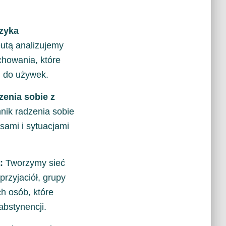
yzyka
utą analizujemy
chowania, które
 do używek.
zenia sobie z
nik radzenia sobie
sami i sytuacjami
:
Tworzymy sieć
przyjaciół, grupy
ch osób, które
bstynencji.