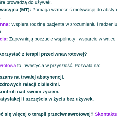
óre prowadzą do używek.
wacyjna (MT):
Pomaga wzmocnić motywację do abstyne
.
inna
:
Wspiera rodzinę pacjenta w zrozumieniu i radzeniu
m.
cia
:
Zapewniają poczucie wspólnoty i wsparcie w walce 
korzystać z terapii przeciwnawrotowej?
wrotowa
to inwestycja w przyszłość. Pozwala na:
szans na trwałej abstynencji.
drowych relacji z bliskimi.
ontroli nad swoim życiem.
satysfakcji i szczęścia w życiu bez używek.
ć się więcej o terapii przeciwnawrotowej?
Skontaktu