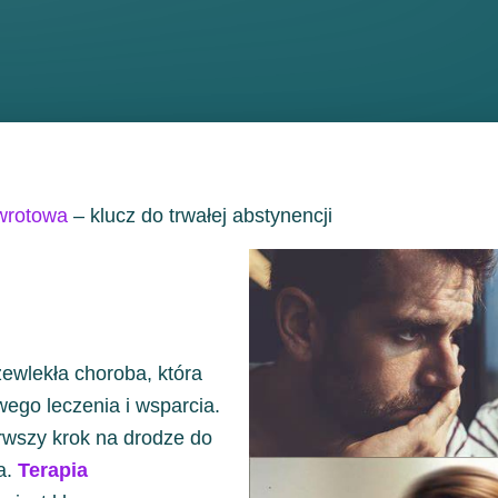
wrotowa
– klucz do trwałej abstynencji
zewlekła choroba, która
ego leczenia i wsparcia.
erwszy krok na drodze do
a.
Terapia