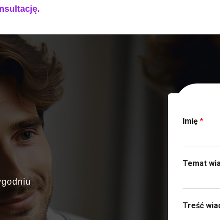
nsultację.
Skonta
Imię
*
Temat wi
ygodniu
Treść wi