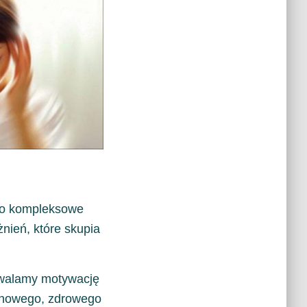
o kompleksowe
żnień, które skupia
walamy motywację
a nowego, zdrowego