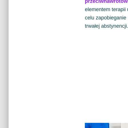
przeciwnawrotow
elementem terapii 
celu zapobieganie
trwałej abstynencji