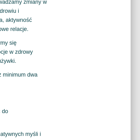
adzamy zmiany w
zdrowiu i
ta, aktywność
owe relacje.
my się
cje w zdrowy
używki.
zez minimum dwa
ć do
atywnych myśli i