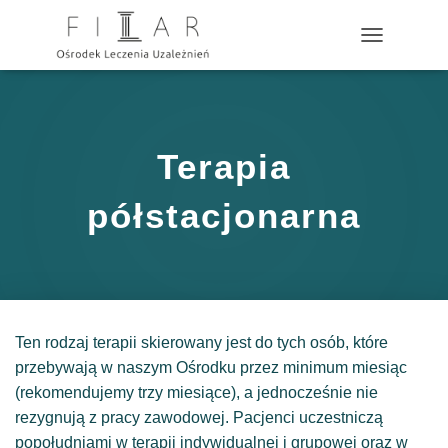
?>
P
R
Z
E
Ł
Ą
Terapia
C
Z
N
półstacjonarna
A
W
I
G
A
C
J
Ten rodzaj terapii skierowany jest do tych osób, które
Ę
przebywają w naszym Ośrodku przez minimum miesiąc
(rekomendujemy trzy miesiące), a jednocześnie nie
rezygnują z pracy zawodowej. Pacjenci uczestniczą
popołudniami w terapii indywidualnej i grupowej oraz w