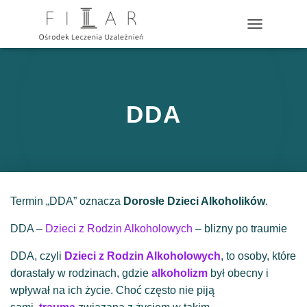
?>
P
R
Z
E
Ł
Ą
DDA
C
Z
N
A
W
I
G
Termin „DDA” oznacza
Dorosłe Dzieci Alkoholików
.
A
C
DDA –
Dzieci z Rodzin Alkoholowych
– blizny po traumie
J
Ę
DDA, czyli
Dzieci z Rodzin Alkoholowych
, to osoby, które
dorastały w rodzinach, gdzie
alkoholizm
był obecny i
wpływał na ich życie. Choć często nie piją