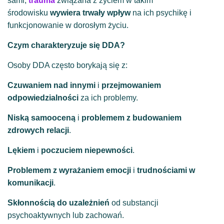
sami,
trauma
związana z życiem w takim
środowisku
wywiera trwały wpływ
na ich psychikę i
funkcjonowanie w dorosłym życiu.
Czym charakteryzuje się DDA?
Osoby DDA często borykają się z:
Czuwaniem nad innymi
i
przejmowaniem
odpowiedzialności
za ich problemy.
Niską samooceną
i
problemem z budowaniem
zdrowych relacji
.
Lękiem
i
poczuciem niepewności
.
Problemem z wyrażaniem emocji
i
trudnościami w
komunikacji
.
Skłonnością do uzależnień
od substancji
psychoaktywnych lub zachowań.