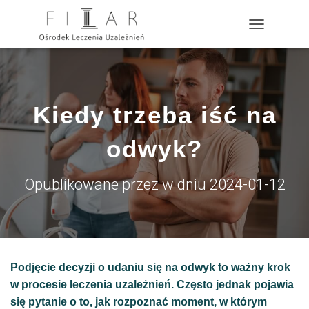
?>
P
R
Z
E
Ł
Ą
Kiedy trzeba iść na
C
Z
N
odwyk?
A
W
I
Opublikowane przez
w dniu
2024-01-12
G
A
C
J
Ę
Podjęcie decyzji o udaniu się na odwyk to ważny krok
w procesie leczenia uzależnień. Często jednak pojawia
się pytanie o to, jak rozpoznać moment, w którym