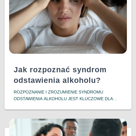
Jak rozpoznać syndrom
odstawienia alkoholu?
ROZPOZNANIE I ZROZUMIENIE SYNDROMU
ODSTAWIENIA ALKOHOLU JEST KLUCZOWE DLA
OSÓB ZMAGAJĄCYCH SIĘ Z UZALEŻNIENIEM ORAZ
ICH BLISKICH. WCZESNA INTERWENCJA I
ODPOWIEDNIE WSPARCIE MOGĄ ZNACZĄCO
POPRAWIĆ ROKOWANIA I JAKOŚĆ ŻYCIA
PACJENTÓW, POMAGAJĄC IM W POWROCIE DO