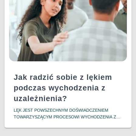
DOWIEDZ SIĘ WIĘCEJ…
Jak radzić sobie z lękiem
podczas wychodzenia z
uzależnienia?
LĘK JEST POWSZECHNYM DOŚWIADCZENIEM
TOWARZYSZĄCYM PROCESOWI WYCHODZENIA Z
UZALEŻNIENIA. OSOBY PODEJMUJĄCE DECYZJĘ O
ZERWANIU Z NAŁOGIEM CZĘSTO MIERZĄ SIĘ Z