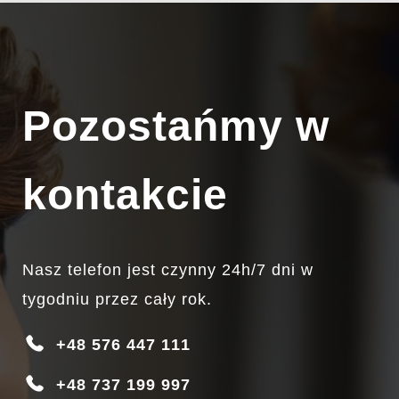
INTENSYWNYMI EMOCJAMI, TAKIMI JAK NIEPOKÓJ,
OBAWA PRZED NIEZNANYM CZY LĘK PRZED
NAWROTEM. ZROZUMIENIE MECHANIZMÓW
POWSTAWANIA
DOWIEDZ SIĘ WIĘCEJ…
Pozostańmy w
kontakcie
Nasz telefon jest czynny 24h/7 dni w
tygodniu przez cały rok.
+48 576 447 111
+48 737 199 997