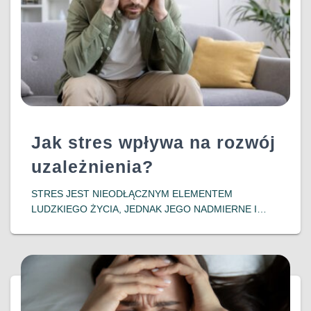
Jak stres wpływa na rozwój
uzależnienia?
​STRES JEST NIEODŁĄCZNYM ELEMENTEM
LUDZKIEGO ŻYCIA, JEDNAK JEGO NADMIERNE I
DŁUGOTRWAŁE ODDZIAŁYWANIE MOŻE PROWADZIĆ
DO POWAŻNYCH KONSEKWENCJI ZDROWOTNYCH,
W TYM DO ROZWOJU UZALEŻNIEŃ. WSPÓŁCZESNE
BADANIA WSKAZUJĄ NA SILNY ZWIĄZEK MIĘDZY
DOŚWIADCZENIEM STRESU A PODATNOŚCIĄ NA
DOWIEDZ SIĘ WIĘCEJ…