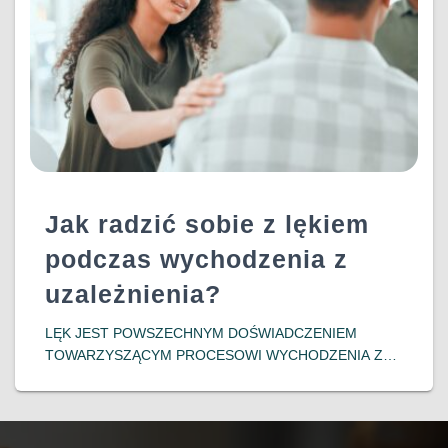
Jak radzić sobie z lękiem
podczas wychodzenia z
uzależnienia?
LĘK JEST POWSZECHNYM DOŚWIADCZENIEM
TOWARZYSZĄCYM PROCESOWI WYCHODZENIA Z
UZALEŻNIENIA. OSOBY PODEJMUJĄCE DECYZJĘ O
ZERWANIU Z NAŁOGIEM CZĘSTO MIERZĄ SIĘ Z
INTENSYWNYMI EMOCJAMI, TAKIMI JAK NIEPOKÓJ,
OBAWA PRZED NIEZNANYM CZY LĘK PRZED