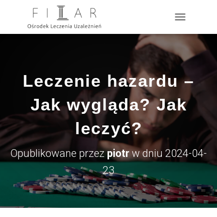
?>
P
R
Z
E
Ł
Ą
Leczenie hazardu –
C
Z
N
Jak wygląda? Jak
A
W
leczyć?
I
G
A
Opublikowane przez
piotr
w dniu
2024-04-
C
J
23
Ę