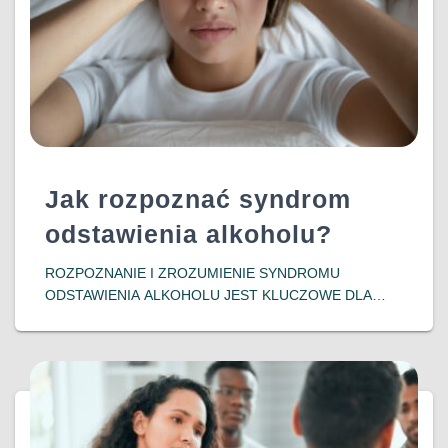
Jak rozpoznać syndrom
odstawienia alkoholu?
ROZPOZNANIE I ZROZUMIENIE SYNDROMU
ODSTAWIENIA ALKOHOLU JEST KLUCZOWE DLA
OSÓB ZMAGAJĄCYCH SIĘ Z UZALEŻNIENIEM ORAZ
ICH BLISKICH. WCZESNA INTERWENCJA I
ODPOWIEDNIE WSPARCIE MOGĄ ZNACZĄCO
POPRAWIĆ ROKOWANIA I JAKOŚĆ ŻYCIA
PACJENTÓW, POMAGAJĄC IM W POWROCIE DO
DOWIEDZ SIĘ WIĘCEJ…