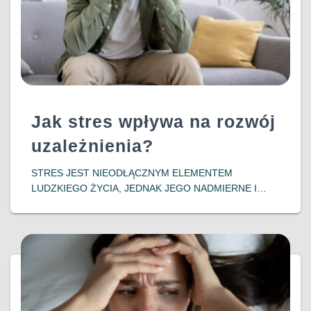
Jak stres wpływa na rozwój
uzależnienia?
​STRES JEST NIEODŁĄCZNYM ELEMENTEM
LUDZKIEGO ŻYCIA, JEDNAK JEGO NADMIERNE I
DŁUGOTRWAŁE ODDZIAŁYWANIE MOŻE PROWADZIĆ
DO POWAŻNYCH KONSEKWENCJI ZDROWOTNYCH,
W TYM DO ROZWOJU UZALEŻNIEŃ. WSPÓŁCZESNE
BADANIA WSKAZUJĄ NA SILNY ZWIĄZEK MIĘDZY
DOŚWIADCZENIEM STRESU A PODATNOŚCIĄ NA
DOWIEDZ SIĘ WIĘCEJ…