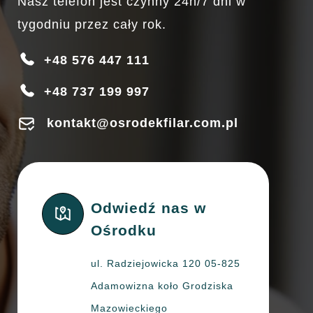
Nasz telefon jest czynny 24h/7 dni w
tygodniu przez cały rok.
+48 576 447 111
+48 737 199 997
kontakt@osrodekfilar.com.pl
Odwiedź nas w
Ośrodku
ul. Radziejowicka 120 05-825
Adamowizna koło Grodziska
Mazowieckiego