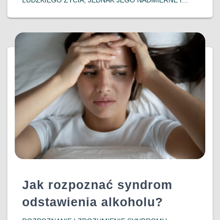
DŁUGOTRWAŁE ODDZIAŁYWANIE MOŻE PROWADZIĆ
DO POWAŻNYCH KONSEKWENCJI ZDROWOTNYCH,
W TYM DO ROZWOJU UZALEŻNIEŃ. WSPÓŁCZESNE
BADANIA WSKAZUJĄ NA SILNY ZWIĄZEK MIĘDZY
DOŚWIADCZENIEM STRESU A PODATNOŚCIĄ NA
DOWIEDZ SIĘ WIĘCEJ…
Jak rozpoznać syndrom
odstawienia alkoholu?