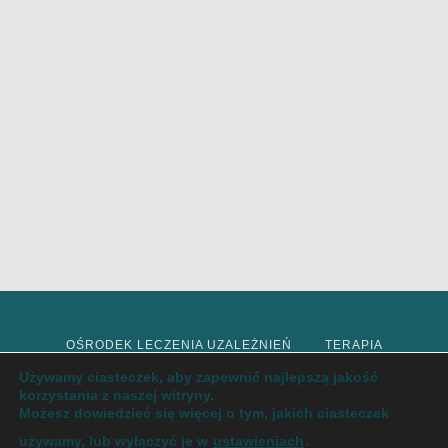
OŚRODEK LECZENIA UZALEŻNIEŃ
TERAPIA
Używamy ciasteczek, aby zapewnić najlepszą jakość
korzystania z naszej witryny.
DETOKS
INTERWENCJA KRYZYSOWA
Możesz dowiedzieć się więcej o tym, jakich ciasteczek
używamy, lub wyłączyć je w
ustawieniach
.
LECZENIE UZALEŻNIEŃ
ODTRUCIE
ODWYK