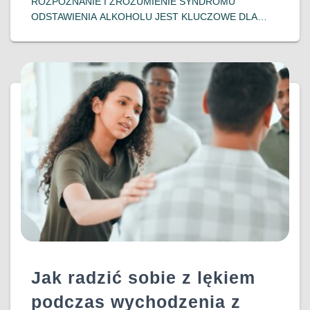
ROZPOZNANIE I ZROZUMIENIE SYNDROMU
ODSTAWIENIA ALKOHOLU JEST KLUCZOWE DLA
OSÓB ZMAGAJĄCYCH SIĘ Z UZALEŻNIENIEM ORAZ
ICH BLISKICH. WCZESNA INTERWENCJA I
ODPOWIEDNIE WSPARCIE MOGĄ ZNACZĄCO
POPRAWIĆ ROKOWANIA I JAKOŚĆ ŻYCIA
PACJENTÓW, POMAGAJĄC IM W POWROCIE DO
DOWIEDZ SIĘ WIĘCEJ…
Jak radzić sobie z lękiem
podczas wychodzenia z