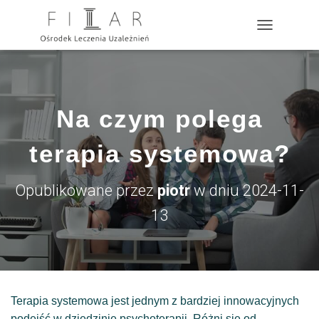
?>
P
R
Z
E
Ł
Ą
Na czym polega
C
Z
N
terapia systemowa?
A
W
I
Opublikowane przez
piotr
w dniu
2024-11-
G
A
13
C
J
Ę
Terapia systemowa jest jednym z bardziej innowacyjnych
podejść w dziedzinie psychoterapii. Różni się od