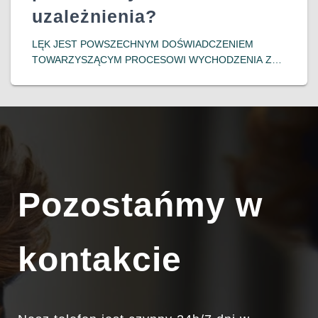
uzależnienia?
LĘK JEST POWSZECHNYM DOŚWIADCZENIEM
TOWARZYSZĄCYM PROCESOWI WYCHODZENIA Z
UZALEŻNIENIA. OSOBY PODEJMUJĄCE DECYZJĘ O
ZERWANIU Z NAŁOGIEM CZĘSTO MIERZĄ SIĘ Z
INTENSYWNYMI EMOCJAMI, TAKIMI JAK NIEPOKÓJ,
OBAWA PRZED NIEZNANYM CZY LĘK PRZED
NAWROTEM. ZROZUMIENIE MECHANIZMÓW
POWSTAWANIA
DOWIEDZ SIĘ WIĘCEJ…
Pozostańmy w
kontakcie