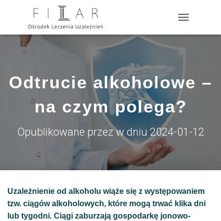
?>
P
R
Z
E
Ł
Ą
Odtrucie alkoholowe –
C
Z
N
na czym polega?
A
W
I
Opublikowane przez
w dniu
2024-01-12
G
A
C
J
Ę
Uzależnienie od alkoholu wiąże się z występowaniem
tzw. ciągów alkoholowych, które mogą trwać klika dni
lub tygodni. Ciągi zaburzają gospodarkę jonowo-