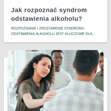
Jak rozpoznać syndrom
odstawienia alkoholu?
ROZPOZNANIE I ZROZUMIENIE SYNDROMU
ODSTAWIENIA ALKOHOLU JEST KLUCZOWE DLA
OSÓB ZMAGAJĄCYCH SIĘ Z UZALEŻNIENIEM ORAZ
ICH BLISKICH. WCZESNA INTERWENCJA I
ODPOWIEDNIE WSPARCIE MOGĄ ZNACZĄCO
POPRAWIĆ ROKOWANIA I JAKOŚĆ ŻYCIA
PACJENTÓW, POMAGAJĄC IM W POWROCIE DO
DOWIEDZ SIĘ WIĘCEJ…