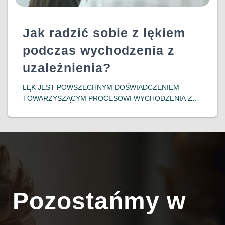
Jak radzić sobie z lękiem
podczas wychodzenia z
uzależnienia?
LĘK JEST POWSZECHNYM DOŚWIADCZENIEM
TOWARZYSZĄCYM PROCESOWI WYCHODZENIA Z
UZALEŻNIENIA. OSOBY PODEJMUJĄCE DECYZJĘ O
ZERWANIU Z NAŁOGIEM CZĘSTO MIERZĄ SIĘ Z
INTENSYWNYMI EMOCJAMI, TAKIMI JAK NIEPOKÓJ,
OBAWA PRZED NIEZNANYM CZY LĘK PRZED
NAWROTEM. ZROZUMIENIE MECHANIZMÓW
POWSTAWANIA
DOWIEDZ SIĘ WIĘCEJ…
Pozostańmy w