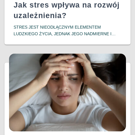
Jak stres wpływa na rozwój
uzależnienia?
​STRES JEST NIEODŁĄCZNYM ELEMENTEM
LUDZKIEGO ŻYCIA, JEDNAK JEGO NADMIERNE I
DŁUGOTRWAŁE ODDZIAŁYWANIE MOŻE PROWADZIĆ
DO POWAŻNYCH KONSEKWENCJI ZDROWOTNYCH,
W TYM DO ROZWOJU UZALEŻNIEŃ. WSPÓŁCZESNE
BADANIA WSKAZUJĄ NA SILNY ZWIĄZEK MIĘDZY
DOŚWIADCZENIEM STRESU A PODATNOŚCIĄ NA
DOWIEDZ SIĘ WIĘCEJ…