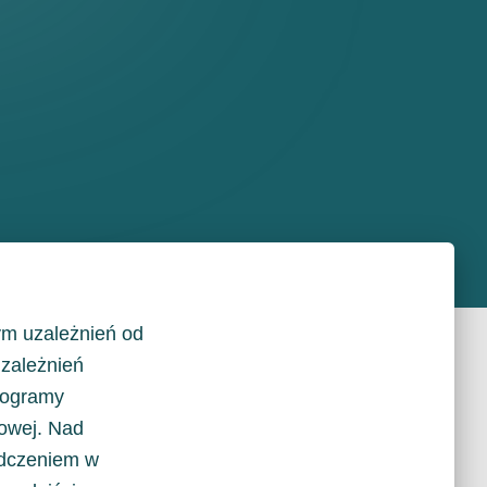
ym uzależnień od
uzależnień
rogramy
nowej. Nad
adczeniem w