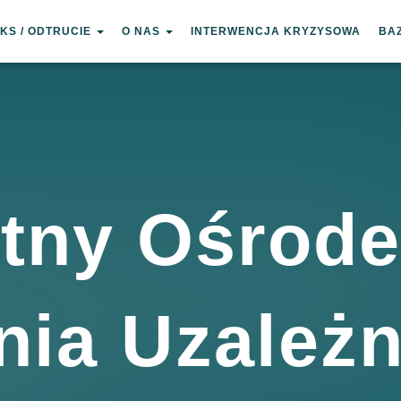
KS / ODTRUCIE
O NAS
INTERWENCJA KRYZYSOWA
BA
tny Ośrod
nia Uzależn