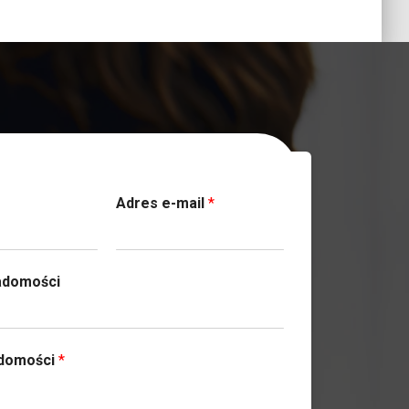
ktuj się z nami
Adres e-mail
*
adomości
adomości
*