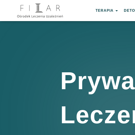
?>
TERAPIA
DETO
Prywa
Lecze