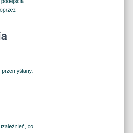
 podejścia
poprzez
ia
 przemyślany.
uzależnień, co