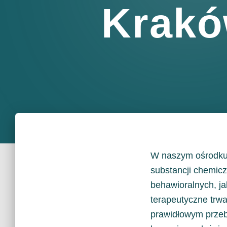
Krak
W naszym ośrodku 
substancji chemicz
behawioralnych, j
terapeutyczne trwa
prawidłowym przeb