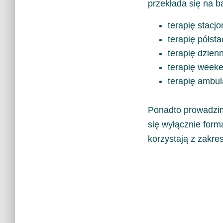
przekłada się na b
terapię stacjo
terapię półst
terapię dzien
terapię week
terapię ambul
Ponadto prowadzimy
się wyłącznie form
korzystają z zakre