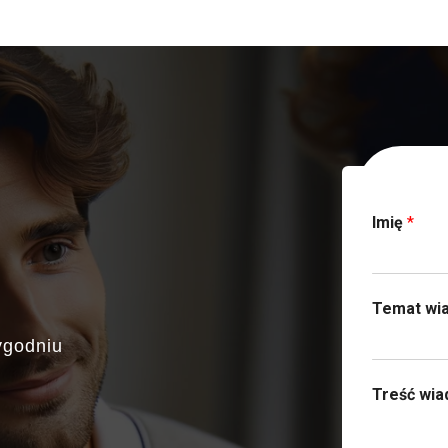
Skonta
Imię
*
Temat wi
ygodniu
Treść wi