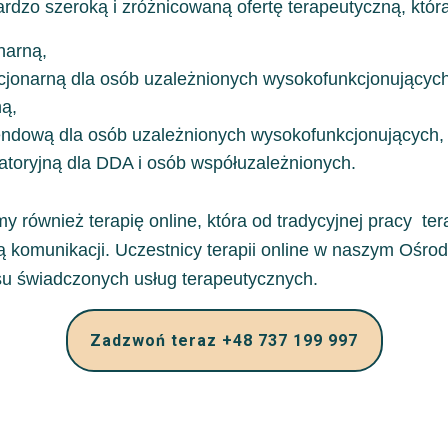
ardzo szeroką i zróżnicowaną ofertę terapeutyczną, któr
narną,
acjonarną dla osób uzależnionych wysokofunkcjonujących
ną,
endową dla osób uzależnionych wysokofunkcjonujących,
atoryjną dla DDA i osób współuzależnionych.
 również terapię online, która od tradycyjnej pracy ter
ą komunikacji. Uczestnicy terapii online w naszym Ośrod
su świadczonych usług terapeutycznych.
Zadzwoń teraz +48 737 199 997