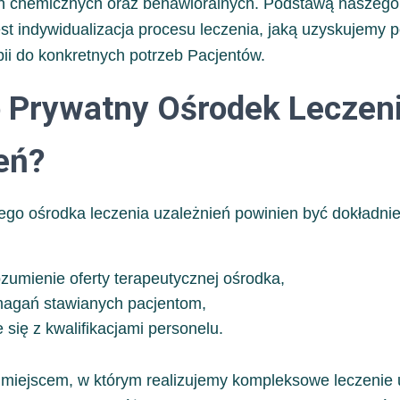
eń chemicznych oraz behawioralnych. Podstawą naszego
st indywidualizacja procesu leczenia, jaką uzyskujemy 
ii do konkretnych potrzeb Pacjentów.
 Prywatny Ośrodek Leczen
eń?
go ośrodka leczenia uzależnień powinien być dokładnie
ozumienie oferty terapeutycznej ośrodka,
agań stawianych pacjentom,
 się z kwalifikacjami personelu.
 miejscem, w którym realizujemy kompleksowe leczenie 