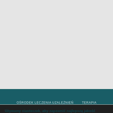
OŚRODEK LECZENIA UZALEŻNIEŃ
TERAPIA
Używamy ciasteczek, aby zapewnić najlepszą jakość