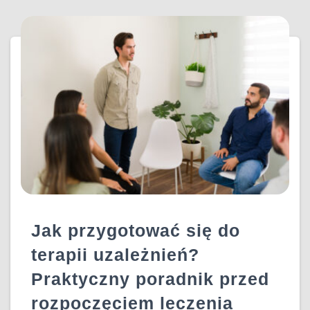
UZALEŻNIENIEM BYWA BARDZO CIENKA.
PRACOHOLIZM CZĘSTO NIE TYLKO NIE JEST
POSTRZEGANY JAKO PROBLEM, ALE BYWA WRĘCZ
PODZIWIANY. OSOBY UZALEŻNIONE
DOWIEDZ SIĘ WIĘCEJ…
Jak przygotować się do
terapii uzależnień?
Praktyczny poradnik przed
rozpoczęciem leczenia