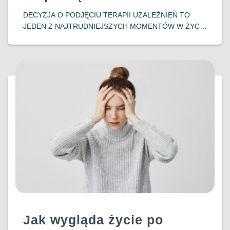
DECYZJA O PODJĘCIU TERAPII UZALEŻNIEŃ TO
JEDEN Z NAJTRUDNIEJSZYCH MOMENTÓW W ŻYCIU
OSOBY ZMAGAJĄCEJ SIĘ Z NAŁOGIEM – ORAZ JEJ
BLISKICH. NAWET JEŚLI ŚWIADOMOŚĆ PROBLEMU
JEST JUŻ OBECNA, POJAWIA SIĘ WIELE PYTAŃ I
WĄTPLIWOŚCI: CZY
DOWIEDZ SIĘ WIĘCEJ…
Jak wygląda życie po