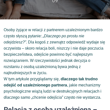
09
Osoby żyjące w relacji z partnerem uzależnionym bardzo
często słyszą pytanie:
„Dlaczego po prostu nie
odejdziesz?”
. Dla kogoś z zewnątrz odpowiedź wydaje się
oczywista – skoro relacja boli, niszczy i nie daje poczucia
bezpieczeństwa, odejście powinno być najlepszym
rozwiązaniem. W rzeczywistości jednak decyzja o
rozstaniu z osobą uzależnioną bywa jedną z
najtrudniejszych w życiu.
W tym artykule przyglądamy się,
dlaczego tak trudno
odejść od uzależnionego partnera
, jakie mechanizmy
psychologiczne wiążą ludzi w destrukcyjnych relacjach i
dlaczego samo „chcenie odejścia” często nie wystarcza.
Relacja z osobą uzależnioną –