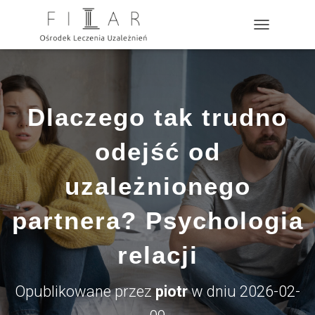
?>
P
R
Z
E
Ł
Ą
Dlaczego tak trudno
C
Z
N
odejść od
A
W
uzależnionego
I
G
A
partnera? Psychologia
C
J
relacji
Ę
Opublikowane przez
piotr
w dniu
2026-02-