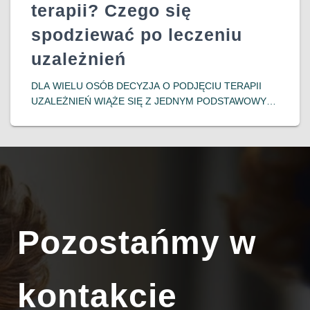
terapii? Czego się
spodziewać po leczeniu
uzależnień
DLA WIELU OSÓB DECYZJA O PODJĘCIU TERAPII
UZALEŻNIEŃ WIĄŻE SIĘ Z JEDNYM PODSTAWOWYM
PYTANIEM: CO BĘDZIE POTEM? SAM PROCES
LECZENIA BYWA TRUDNY, ALE RÓWNIE NIEPEWNA
WYDAJE SIĘ PERSPEKTYWA ŻYCIA PO JEGO
ZAKOŃCZENIU. POJAWIAJĄ SIĘ OBAWY
DOWIEDZ SIĘ WIĘCEJ…
Pozostańmy w
kontakcie