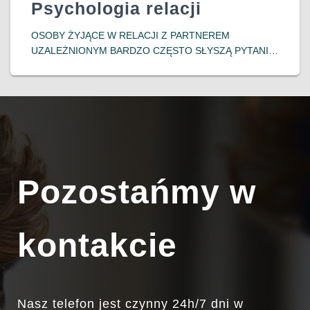
Psychologia relacji
OSOBY ŻYJĄCE W RELACJI Z PARTNEREM
UZALEŻNIONYM BARDZO CZĘSTO SŁYSZĄ PYTANIE:
„DLACZEGO PO PROSTU NIE ODEJDZIESZ?”. DLA
KOGOŚ Z ZEWNĄTRZ ODPOWIEDŹ WYDAJE SIĘ
OCZYWISTA – SKORO RELACJA BOLI, NISZCZY I NIE
DAJE POCZUCIA BEZPIECZEŃSTWA, ODEJŚCIE
DOWIEDZ SIĘ WIĘCEJ…
Pozostańmy w
kontakcie
Nasz telefon jest czynny 24h/7 dni w