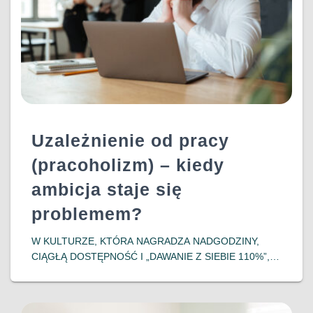
Uzależnienie od pracy
(pracoholizm) – kiedy
ambicja staje się
problemem?
W KULTURZE, KTÓRA NAGRADZA NADGODZINY,
CIĄGŁĄ DOSTĘPNOŚĆ I „DAWANIE Z SIEBIE 110%”,
GRANICA MIĘDZY ZAANGAŻOWANIEM A
UZALEŻNIENIEM BYWA BARDZO CIENKA.
PRACOHOLIZM CZĘSTO NIE TYLKO NIE JEST