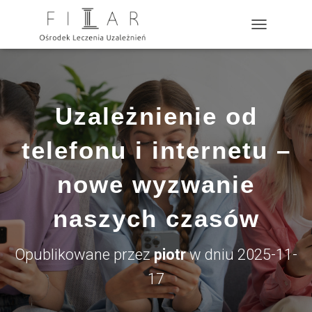
?>
P
R
Z
E
Ł
Ą
Uzależnienie od
C
Z
N
telefonu i internetu –
A
W
nowe wyzwanie
I
G
A
naszych czasów
C
J
Ę
Opublikowane przez
piotr
w dniu
2025-11-
17