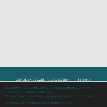
OŚRODEK LECZENIA UZALEŻNIEŃ
TERAPIA
Używamy ciasteczek, aby zapewnić najlepszą jakość
korzystania z naszej witryny.
DETOKS
INTERWENCJA KRYZYSOWA
Możesz dowiedzieć się więcej o tym, jakich ciasteczek
używamy, lub wyłączyć je w
ustawieniach
.
LECZENIE UZALEŻNIEŃ
ODTRUCIE
ODWYK