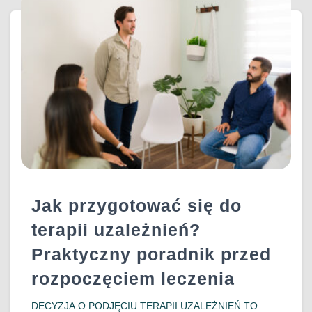
POSTRZEGANY JAKO PROBLEM, ALE BYWA WRĘCZ
PODZIWIANY. OSOBY UZALEŻNIONE
DOWIEDZ SIĘ WIĘCEJ…
Jak przygotować się do
terapii uzależnień?
Praktyczny poradnik przed
rozpoczęciem leczenia
DECYZJA O PODJĘCIU TERAPII UZALEŻNIEŃ TO