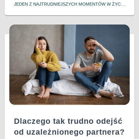
JEDEN Z NAJTRUDNIEJSZYCH MOMENTÓW W ŻYCIU
OSOBY ZMAGAJĄCEJ SIĘ Z NAŁOGIEM – ORAZ JEJ
BLISKICH. NAWET JEŚLI ŚWIADOMOŚĆ PROBLEMU
JEST JUŻ OBECNA, POJAWIA SIĘ WIELE PYTAŃ I
WĄTPLIWOŚCI: CZY
DOWIEDZ SIĘ WIĘCEJ…
Dlaczego tak trudno odejść
od uzależnionego partnera?