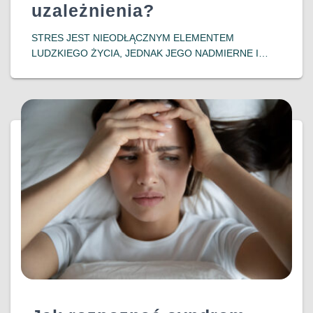
uzależnienia?
​STRES JEST NIEODŁĄCZNYM ELEMENTEM
LUDZKIEGO ŻYCIA, JEDNAK JEGO NADMIERNE I
DŁUGOTRWAŁE ODDZIAŁYWANIE MOŻE PROWADZIĆ
DO POWAŻNYCH KONSEKWENCJI ZDROWOTNYCH,
W TYM DO ROZWOJU UZALEŻNIEŃ. WSPÓŁCZESNE
BADANIA WSKAZUJĄ NA SILNY ZWIĄZEK MIĘDZY
DOŚWIADCZENIEM STRESU A PODATNOŚCIĄ NA
DOWIEDZ SIĘ WIĘCEJ…