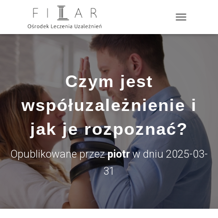
?>
P
R
Z
E
Ł
Ą
Czym jest
C
Z
N
współuzależnienie i
A
W
jak je rozpoznać?
I
G
A
Opublikowane przez
piotr
w dniu
2025-03-
C
J
31
Ę