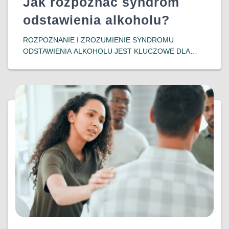
Jak rozpoznać syndrom
odstawienia alkoholu?
ROZPOZNANIE I ZROZUMIENIE SYNDROMU
ODSTAWIENIA ALKOHOLU JEST KLUCZOWE DLA
OSÓB ZMAGAJĄCYCH SIĘ Z UZALEŻNIENIEM ORAZ
ICH BLISKICH. WCZESNA INTERWENCJA I
ODPOWIEDNIE WSPARCIE MOGĄ ZNACZĄCO
POPRAWIĆ ROKOWANIA I JAKOŚĆ ŻYCIA
PACJENTÓW, POMAGAJĄC IM W POWROCIE DO
DOWIEDZ SIĘ WIĘCEJ…