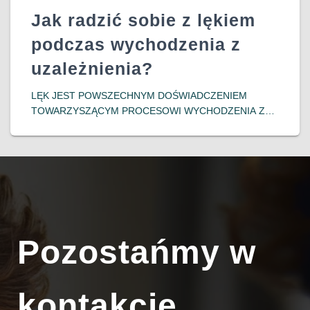
Jak radzić sobie z lękiem
podczas wychodzenia z
uzależnienia?
LĘK JEST POWSZECHNYM DOŚWIADCZENIEM
TOWARZYSZĄCYM PROCESOWI WYCHODZENIA Z
UZALEŻNIENIA. OSOBY PODEJMUJĄCE DECYZJĘ O
ZERWANIU Z NAŁOGIEM CZĘSTO MIERZĄ SIĘ Z
INTENSYWNYMI EMOCJAMI, TAKIMI JAK NIEPOKÓJ,
OBAWA PRZED NIEZNANYM CZY LĘK PRZED
NAWROTEM. ZROZUMIENIE MECHANIZMÓW
POWSTAWANIA
DOWIEDZ SIĘ WIĘCEJ…
Pozostańmy w
kontakcie