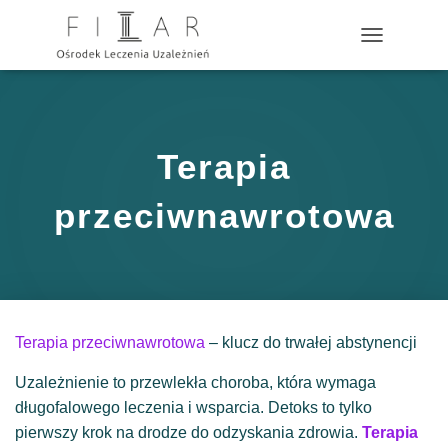
?>
P
R
Z
E
Ł
Ą
Terapia
C
Z
N
przeciwnawrotowa
A
W
I
G
A
C
J
Terapia przeciwnawrotowa
– klucz do trwałej abstynencji
Ę
Uzależnienie to przewlekła choroba, która wymaga
długofalowego leczenia i wsparcia. Detoks to tylko
pierwszy krok na drodze do odzyskania zdrowia.
Terapia