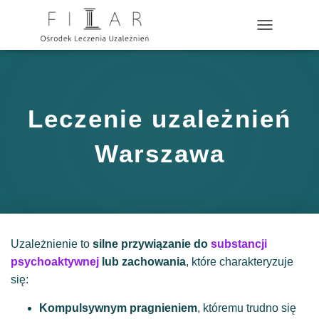
?>
P
R
Z
E
Ł
Ą
Leczenie uzależnień
C
Z
N
Warszawa
A
W
I
G
A
C
J
Uzależnienie to
silne przywiązanie do
substancji
Ę
psychoaktywnej
lub zachowania
, które charakteryzuje
się:
Kompulsywnym pragnieniem
, któremu trudno się