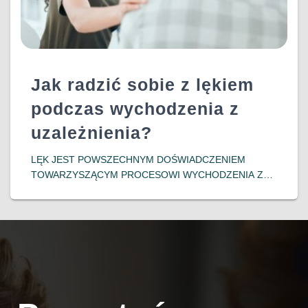
Jak radzić sobie z lękiem
podczas wychodzenia z
uzależnienia?
LĘK JEST POWSZECHNYM DOŚWIADCZENIEM
TOWARZYSZĄCYM PROCESOWI WYCHODZENIA Z
UZALEŻNIENIA. OSOBY PODEJMUJĄCE DECYZJĘ O
ZERWANIU Z NAŁOGIEM CZĘSTO MIERZĄ SIĘ Z
INTENSYWNYMI EMOCJAMI, TAKIMI JAK NIEPOKÓJ,
OBAWA PRZED NIEZNANYM CZY LĘK PRZED
NAWROTEM. ZROZUMIENIE MECHANIZMÓW
POWSTAWANIA
DOWIEDZ SIĘ WIĘCEJ…