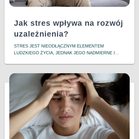
Jak stres wpływa na rozwój
uzależnienia?
​STRES JEST NIEODŁĄCZNYM ELEMENTEM
LUDZKIEGO ŻYCIA, JEDNAK JEGO NADMIERNE I
DŁUGOTRWAŁE ODDZIAŁYWANIE MOŻE PROWADZIĆ
DO POWAŻNYCH KONSEKWENCJI ZDROWOTNYCH,
W TYM DO ROZWOJU UZALEŻNIEŃ. WSPÓŁCZESNE
BADANIA WSKAZUJĄ NA SILNY ZWIĄZEK MIĘDZY
DOŚWIADCZENIEM STRESU A PODATNOŚCIĄ NA
DOWIEDZ SIĘ WIĘCEJ…