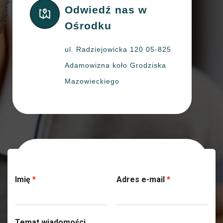
Odwiedź nas w
Ośrodku
ul. Radziejowicka 120 05-825
Adamowizna koło Grodziska
Mazowieckiego
Skontaktuj się z nami
Imię
*
Adres e-mail
*
Temat wiadomości