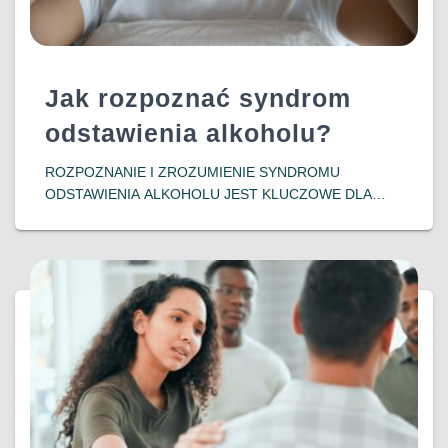
Jak rozpoznać syndrom
odstawienia alkoholu?
ROZPOZNANIE I ZROZUMIENIE SYNDROMU
ODSTAWIENIA ALKOHOLU JEST KLUCZOWE DLA
OSÓB ZMAGAJĄCYCH SIĘ Z UZALEŻNIENIEM ORAZ
ICH BLISKICH. WCZESNA INTERWENCJA I
ODPOWIEDNIE WSPARCIE MOGĄ ZNACZĄCO
POPRAWIĆ ROKOWANIA I JAKOŚĆ ŻYCIA
PACJENTÓW, POMAGAJĄC IM W POWROCIE DO
DOWIEDZ SIĘ WIĘCEJ…