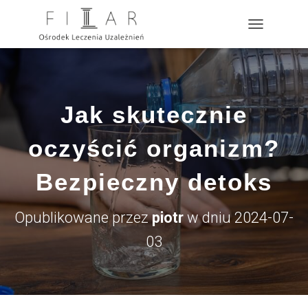
?>
P
R
Z
E
Ł
Ą
Jak skutecznie
C
Z
N
oczyścić organizm?
A
W
Bezpieczny detoks
I
G
A
Opublikowane przez
piotr
w dniu
2024-07-
C
J
03
Ę