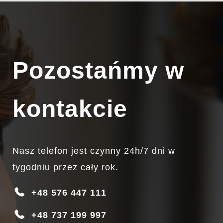
INTENSYWNYMI EMOCJAMI, TAKIMI JAK NIEPOKÓJ,
OBAWA PRZED NIEZNANYM CZY LĘK PRZED
NAWROTEM. ZROZUMIENIE MECHANIZMÓW
POWSTAWANIA
DOWIEDZ SIĘ WIĘCEJ…
Pozostańmy w
kontakcie
Nasz telefon jest czynny 24h/7 dni w
tygodniu przez cały rok.
+48 576 447 111
+48 737 199 997