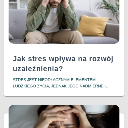
Jak stres wpływa na rozwój
uzależnienia?
​STRES JEST NIEODŁĄCZNYM ELEMENTEM
LUDZKIEGO ŻYCIA, JEDNAK JEGO NADMIERNE I
DŁUGOTRWAŁE ODDZIAŁYWANIE MOŻE PROWADZIĆ
DO POWAŻNYCH KONSEKWENCJI ZDROWOTNYCH,
W TYM DO ROZWOJU UZALEŻNIEŃ. WSPÓŁCZESNE
BADANIA WSKAZUJĄ NA SILNY ZWIĄZEK MIĘDZY
DOŚWIADCZENIEM STRESU A PODATNOŚCIĄ NA
DOWIEDZ SIĘ WIĘCEJ…