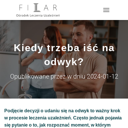
?>
P
R
Z
E
Ł
Ą
Kiedy trzeba iść na
C
Z
N
odwyk?
A
W
I
Opublikowane przez
w dniu
2024-01-12
G
A
C
J
Ę
Podjęcie decyzji o udaniu się na odwyk to ważny krok
w procesie leczenia uzależnień. Często jednak pojawia
się pytanie o to, jak rozpoznać moment, w którym