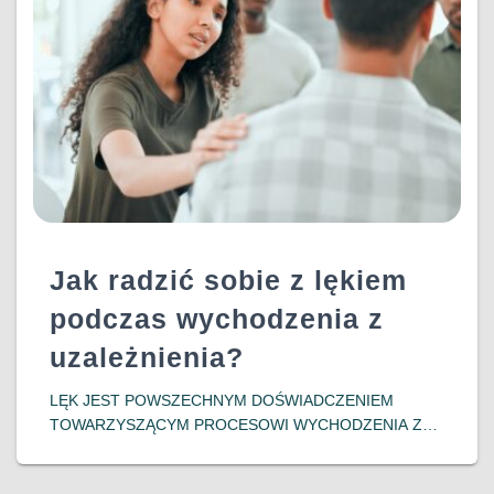
DOWIEDZ SIĘ WIĘCEJ…
Jak radzić sobie z lękiem
podczas wychodzenia z
uzależnienia?
LĘK JEST POWSZECHNYM DOŚWIADCZENIEM
TOWARZYSZĄCYM PROCESOWI WYCHODZENIA Z
UZALEŻNIENIA. OSOBY PODEJMUJĄCE DECYZJĘ O
ZERWANIU Z NAŁOGIEM CZĘSTO MIERZĄ SIĘ Z