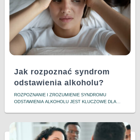
Jak rozpoznać syndrom
odstawienia alkoholu?
ROZPOZNANIE I ZROZUMIENIE SYNDROMU
ODSTAWIENIA ALKOHOLU JEST KLUCZOWE DLA
OSÓB ZMAGAJĄCYCH SIĘ Z UZALEŻNIENIEM ORAZ
ICH BLISKICH. WCZESNA INTERWENCJA I
ODPOWIEDNIE WSPARCIE MOGĄ ZNACZĄCO
POPRAWIĆ ROKOWANIA I JAKOŚĆ ŻYCIA
PACJENTÓW, POMAGAJĄC IM W POWROCIE DO