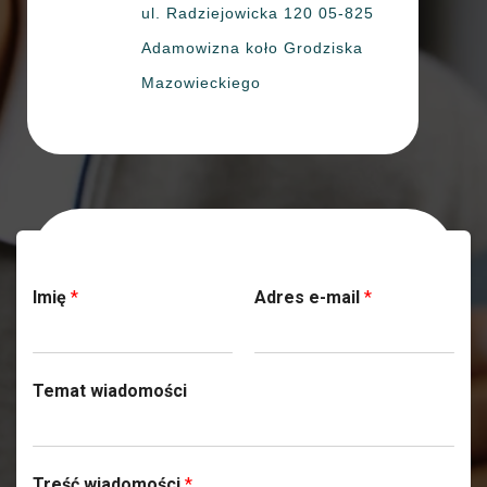
ul. Radziejowicka 120 05-825
Adamowizna koło Grodziska
Mazowieckiego
Skontaktuj się z nami
Imię
*
Adres e-mail
*
Temat wiadomości
Treść wiadomości
*