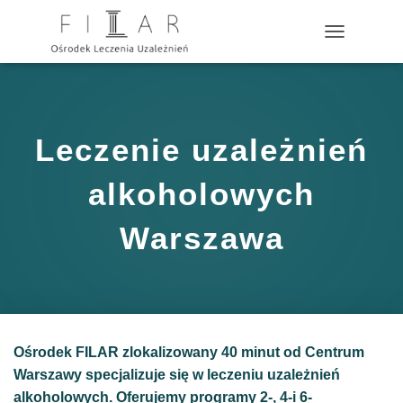
?>
P
R
Z
E
Ł
Ą
Leczenie uzależnień
C
Z
N
alkoholowych
A
W
Warszawa
I
G
A
C
J
Ę
Ośrodek FILAR zlokalizowany 40 minut od Centrum
Warszawy specjalizuje się w leczeniu uzależnień
alkoholowych. Oferujemy programy 2-, 4-i 6-