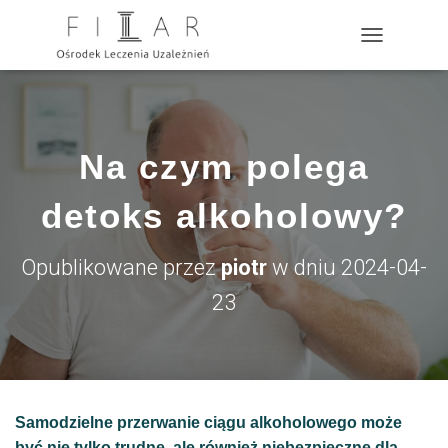
?>
P
R
Z
E
Ł
Ą
Na czym polega
C
Z
N
detoks alkoholowy?
A
W
I
Opublikowane przez
piotr
w dniu
2024-04-
G
A
23
C
J
Ę
Samodzielne przerwanie ciągu alkoholowego może
być nie tylko trudne, ale również niebezpieczne dla