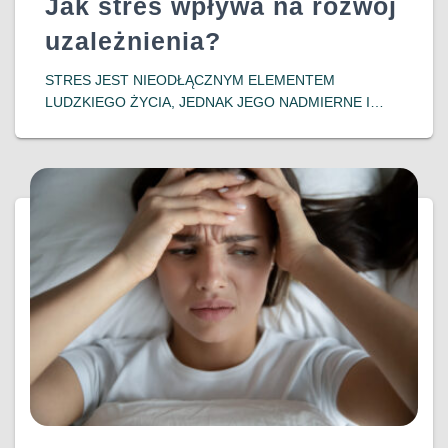
Jak stres wpływa na rozwój
uzależnienia?
​STRES JEST NIEODŁĄCZNYM ELEMENTEM
LUDZKIEGO ŻYCIA, JEDNAK JEGO NADMIERNE I
DŁUGOTRWAŁE ODDZIAŁYWANIE MOŻE PROWADZIĆ
DO POWAŻNYCH KONSEKWENCJI ZDROWOTNYCH,
W TYM DO ROZWOJU UZALEŻNIEŃ. WSPÓŁCZESNE
BADANIA WSKAZUJĄ NA SILNY ZWIĄZEK MIĘDZY
DOŚWIADCZENIEM STRESU A PODATNOŚCIĄ NA
DOWIEDZ SIĘ WIĘCEJ…