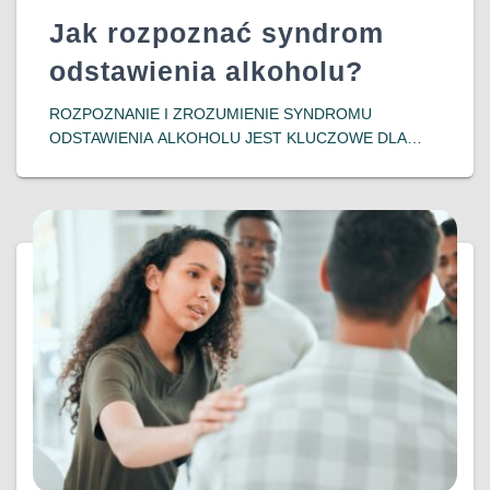
Jak rozpoznać syndrom
odstawienia alkoholu?
ROZPOZNANIE I ZROZUMIENIE SYNDROMU
ODSTAWIENIA ALKOHOLU JEST KLUCZOWE DLA
OSÓB ZMAGAJĄCYCH SIĘ Z UZALEŻNIENIEM ORAZ
ICH BLISKICH. WCZESNA INTERWENCJA I
ODPOWIEDNIE WSPARCIE MOGĄ ZNACZĄCO
POPRAWIĆ ROKOWANIA I JAKOŚĆ ŻYCIA
PACJENTÓW, POMAGAJĄC IM W POWROCIE DO
DOWIEDZ SIĘ WIĘCEJ…