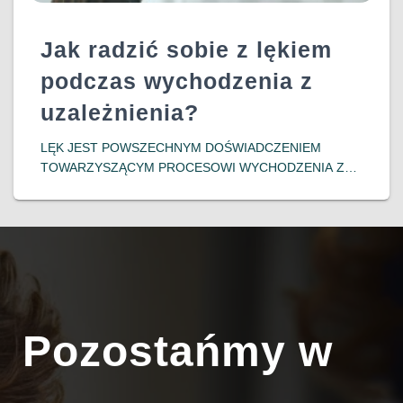
Jak radzić sobie z lękiem
podczas wychodzenia z
uzależnienia?
LĘK JEST POWSZECHNYM DOŚWIADCZENIEM
TOWARZYSZĄCYM PROCESOWI WYCHODZENIA Z
UZALEŻNIENIA. OSOBY PODEJMUJĄCE DECYZJĘ O
ZERWANIU Z NAŁOGIEM CZĘSTO MIERZĄ SIĘ Z
INTENSYWNYMI EMOCJAMI, TAKIMI JAK NIEPOKÓJ,
OBAWA PRZED NIEZNANYM CZY LĘK PRZED
NAWROTEM. ZROZUMIENIE MECHANIZMÓW
POWSTAWANIA
DOWIEDZ SIĘ WIĘCEJ…
Pozostańmy w