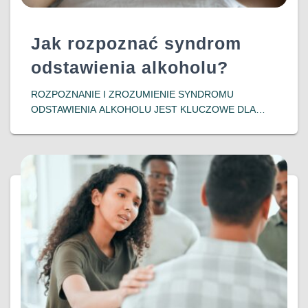
Jak rozpoznać syndrom
odstawienia alkoholu?
ROZPOZNANIE I ZROZUMIENIE SYNDROMU
ODSTAWIENIA ALKOHOLU JEST KLUCZOWE DLA
OSÓB ZMAGAJĄCYCH SIĘ Z UZALEŻNIENIEM ORAZ
ICH BLISKICH. WCZESNA INTERWENCJA I
ODPOWIEDNIE WSPARCIE MOGĄ ZNACZĄCO
POPRAWIĆ ROKOWANIA I JAKOŚĆ ŻYCIA
PACJENTÓW, POMAGAJĄC IM W POWROCIE DO
DOWIEDZ SIĘ WIĘCEJ…