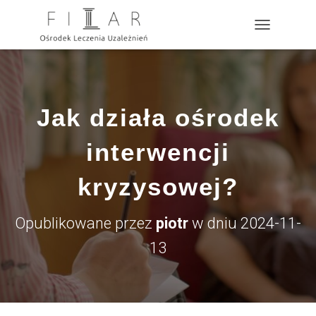
?>
P
R
Z
E
Ł
Ą
Jak działa ośrodek
C
Z
N
interwencji
A
W
kryzysowej?
I
G
A
Opublikowane przez
piotr
w dniu
2024-11-
C
J
13
Ę