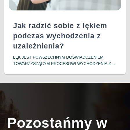
Jak radzić sobie z lękiem
podczas wychodzenia z
uzależnienia?
LĘK JEST POWSZECHNYM DOŚWIADCZENIEM
TOWARZYSZĄCYM PROCESOWI WYCHODZENIA Z
UZALEŻNIENIA. OSOBY PODEJMUJĄCE DECYZJĘ O
ZERWANIU Z NAŁOGIEM CZĘSTO MIERZĄ SIĘ Z
INTENSYWNYMI EMOCJAMI, TAKIMI JAK NIEPOKÓJ,
OBAWA PRZED NIEZNANYM CZY LĘK PRZED
NAWROTEM. ZROZUMIENIE MECHANIZMÓW
POWSTAWANIA
DOWIEDZ SIĘ WIĘCEJ…
Pozostańmy w