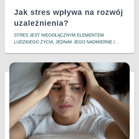
Jak stres wpływa na rozwój
uzależnienia?
​STRES JEST NIEODŁĄCZNYM ELEMENTEM
LUDZKIEGO ŻYCIA, JEDNAK JEGO NADMIERNE I
DŁUGOTRWAŁE ODDZIAŁYWANIE MOŻE PROWADZIĆ
DO POWAŻNYCH KONSEKWENCJI ZDROWOTNYCH,
W TYM DO ROZWOJU UZALEŻNIEŃ. WSPÓŁCZESNE
BADANIA WSKAZUJĄ NA SILNY ZWIĄZEK MIĘDZY
DOŚWIADCZENIEM STRESU A PODATNOŚCIĄ NA
DOWIEDZ SIĘ WIĘCEJ…